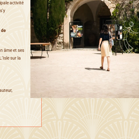
ipale activité
s’y
 de
son âme et ses
’Isle sur la
auteur,