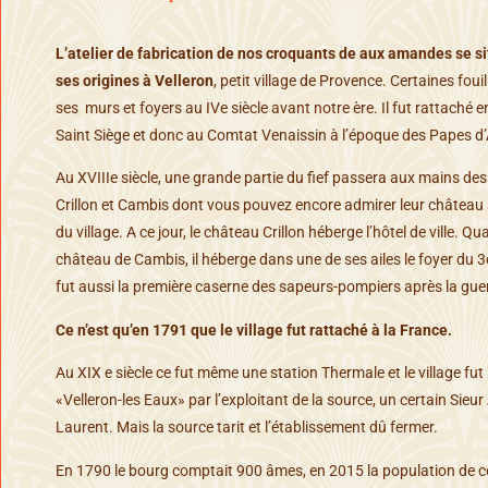
L’atelier de fabrication de nos croquants de aux amandes se s
ses origines à Velleron
, petit village de Provence. Certaines foui
ses murs et foyers au IVe siècle avant notre ère. Il fut rattaché 
Saint Siège et donc au Comtat Venaissin à l’époque des Papes d
Au XVIIIe siècle, une grande partie du fief passera aux mains des
Crillon et Cambis dont vous pouvez encore admirer leur châtea
du village. A ce jour, le château Crillon héberge l’hôtel de ville. Qu
château de Cambis, il héberge dans une de ses ailes le foyer du 
fut aussi la première caserne des sapeurs-pompiers après la gue
Ce n’est qu’en 1791 que le village fut rattaché à la France.
Au XIX e siècle ce fut même une station Thermale et le village f
«Velleron-les Eaux» par l’exploitant de la source, un certain Sieur 
Laurent. Mais la source tarit et l’établissement dû fermer.
En 1790 le bourg comptait 900 âmes, en 2015 la population de cel