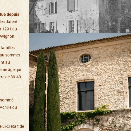
itue depuis
lles datent
en 1291 au
’Avignon.
 familles
u au sommet
ant au
3eme âge qui
rre de 39-40.
ut nommé
Achille du
ui-ci était de